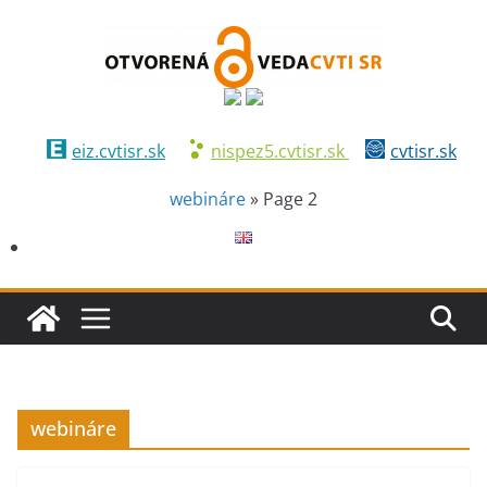
Skip
to
content
eiz.cvtisr.sk
nispez5.cvtisr.sk
cvtisr.sk
webináre
»
Page 2
webináre