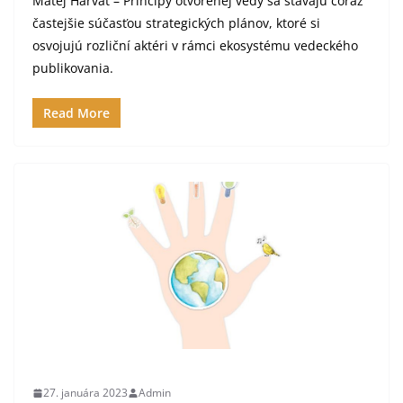
Matej Harvát – Princípy otvorenej vedy sa stávajú čoraz
častejšie súčasťou strategických plánov, ktoré si
osvojujú rozliční aktéri v rámci ekosystému vedeckého
publikovania.
Read More
27. januára 2023
Admin