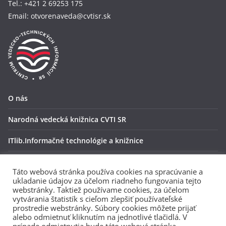
Tel.: +421 2 69253 175
Email: otvorenaveda@cvtisr.sk
O nás
Narodná vedecká knižnica CVTI SR
ITlib.Informačné technológie a knižnice
OpenAire
Táto webová stránka používa cookies na spracúvanie a
ukladanie údajov za účelom riadneho fungovania tejto
Ochrana osobných údajov
webstránky. Taktiež používame cookies, za účelom
vytvárania štatistík s cieľom zlepšiť používateľské
ZENODO
prostredie webstránky. Súbory cookies môžete prijať
alebo odmietnuť kliknutím na jednotlivé tlačidlá. V