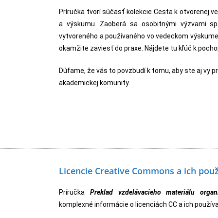
Príručka tvorí súčasť kolekcie Cesta k otvorenej 
a výskumu. Zaoberá sa osobitnými výzvami sp
vytvoreného a používaného vo vedeckom výskume.
okamžite zaviesť do praxe. Nájdete tu kľúč k poch
Dúfame, že vás to povzbudí k tomu, aby ste aj vy p
akademickej komunity.
Licencie Creative Commons a ich použ
Príručka
Preklad vzdelávacieho materiálu orga
komplexné informácie o licenciách CC a ich použív