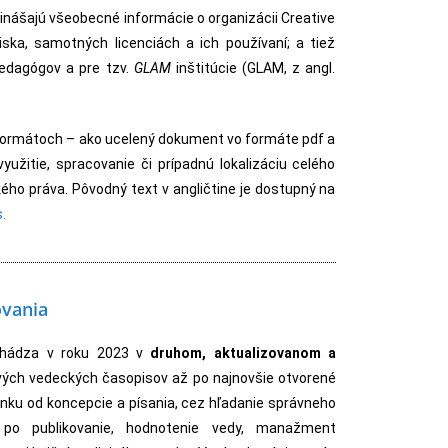
prinášajú všeobecné informácie o organizácii Creative
ka, samotných licenciách a ich používaní; a tiež
pedagógov a pre tzv.
GLAM
inštitúcie (GLAM, z angl.
formátoch – ako ucelený dokument vo formáte pdf a
využitie, spracovanie či prípadnú lokalizáciu celého
kého práva. Pôvodný text v angličtine je dostupný na
.
ovania
ychádza v roku 2023 v
druhom, aktualizovanom a
prvých vedeckých časopisov až po najnovšie otvorené
ánku od koncepcie a písania, cez hľadanie správneho
 po publikovanie, hodnotenie vedy, manažment