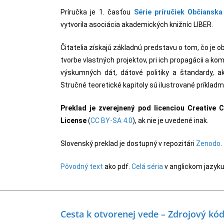
Príručka je 1. časťou
Série príručiek Občiansk
vytvorila asociácia akademických knižníc LIBER.
Čitatelia získajú základnú predstavu o tom, čo je 
tvorbe vlastných projektov, pri ich propagácii a k
výskumných dát, dátové politiky a štandardy,
Stručné teoretické kapitoly sú ilustrované príkladm
Preklad je zverejnený pod licenciou Creative 
License
(
CC BY-SA 4.0
), ak nie je uvedené inak.
Slovenský preklad je dostupný v repozitári
Zenodo
.
Pôvodný text
ako pdf.
Celá séria
v anglickom jazyku
Cesta k otvorenej vede – Zdrojový kód