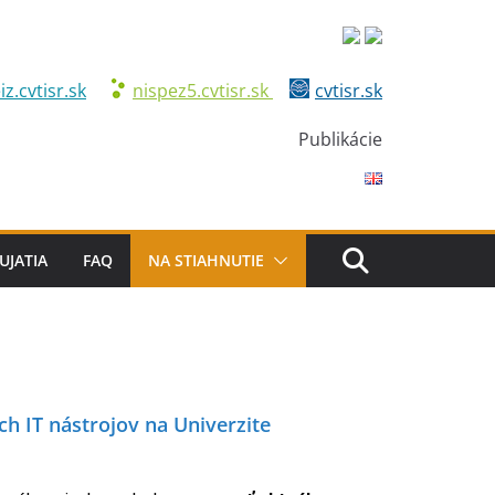
iz.cvtisr.sk
nispez5.cvtisr.sk
cvtisr.sk
Publikácie
UJATIA
FAQ
NA STIAHNUTIE
h IT nástrojov na Univerzite