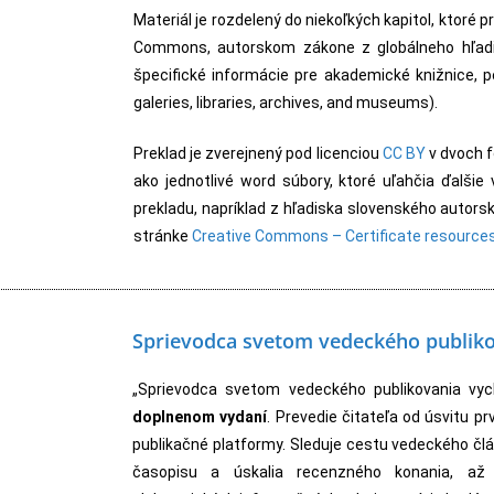
Materiál je rozdelený do niekoľkých kapitol, ktoré 
Commons, autorskom zákone z globálneho hľadis
špecifické informácie pre akademické knižnice, 
galeries, libraries, archives, and museums).
Preklad je zverejnený pod licenciou
CC BY
v dvoch 
ako jednotlivé word súbory, ktoré uľahčia ďalšie 
prekladu, napríklad z hľadiska slovenského autors
stránke
Creative Commons – Certificate resources
Sprievodca svetom vedeckého publik
„Sprievodca svetom vedeckého publikovania v
doplnenom vydaní
. Prevedie čitateľa od úsvitu 
publikačné platformy. Sleduje cestu vedeckého čl
časopisu a úskalia recenzného konania, až