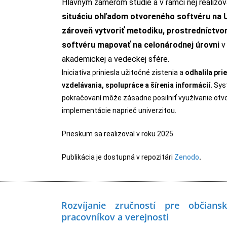
Hlavným zámerom štúdie a v rámci nej realizo
situáciu ohľadom otvoreného softvéru na U
zároveň vytvoriť metodiku, prostredníctv
softvéru mapovať na celonárodnej úrovni
v 
akademickej a vedeckej sfére.
Iniciatíva priniesla užitočné zistenia a
odhalila pri
vzdelávania, spolupráce a šírenia informácií.
Syst
pokračovaní môže zásadne posilniť využívanie otvo
implementácie naprieč univerzitou.
Prieskum sa realizoval v roku 2025.
Publikácia je dostupná v repozitári
Zenodo
.
Rozvíjanie zručností pre občian
pracovníkov a verejnosti