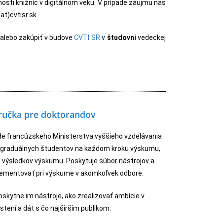
osti knižníc v digitálnom veku. V prípade záujmu nás
at)cvtisr.sk
alebo zakúpiť v budove
CVTI SR
v
študovni
vedeckej
íručka pre doktorandov
ede francúzskeho Ministerstva vyššieho vzdelávania
stgraduálnych študentov na každom kroku výskumu,
 výsledkov výskumu. Poskytuje súbor nástrojov a
ementovať pri výskume v akomkoľvek odbore.
skytne im nástroje, ako zrealizovať ambície v
stení a dát s čo najširším publikom.