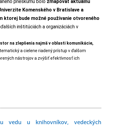
vaného prieskumu bolo
zmapovať aktuálnu
niverzite Komenského v Bratislave a
om ktorej bude možné používanie otvoreného
ďalších inštitúciách a organizáciách v
estor na zlepšenia najmä v oblasti komunikácie,
ematický a cielene riadený prístup v ďalšom
rených nástrojov a zvýšiť efektívnosť ich
sku vedu u knihovníkov, vedeckých