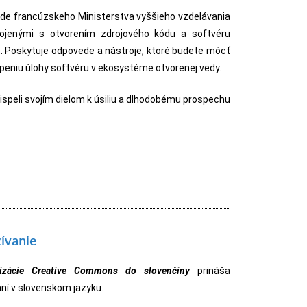
vede francúzskeho Ministerstva vyššieho vzdelávania
ojenými s otvorením zdrojového kódu a softvéru
 Poskytuje odpovede a nástroje, ktoré budete môcť
openiu úlohy softvéru v ekosystéme otvorenej vedy.
rispeli svojím dielom k úsiliu a dlhodobému prospechu
ívanie
nizácie Creative Commons do slovenčiny
prináša
aní v slovenskom jazyku.