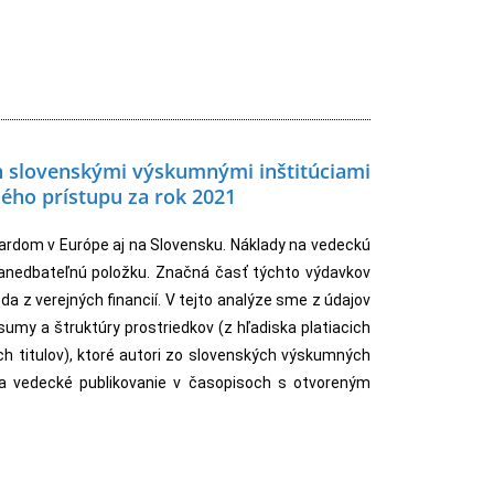
 slovenskými výskumnými inštitúciami
ného prístupu za rok 2021
ardom v Európe aj na Slovensku. Náklady na vedeckú
zanedbateľnú položku. Značná časť týchto výdavkov
da z verejných financií. V tejto analýze sme z údajov
sumy a štruktúry prostriedkov (z hľadiska platiacich
ých titulov), ktoré autori zo slovenských výskumných
 na vedecké publikovanie v časopisoch s otvoreným