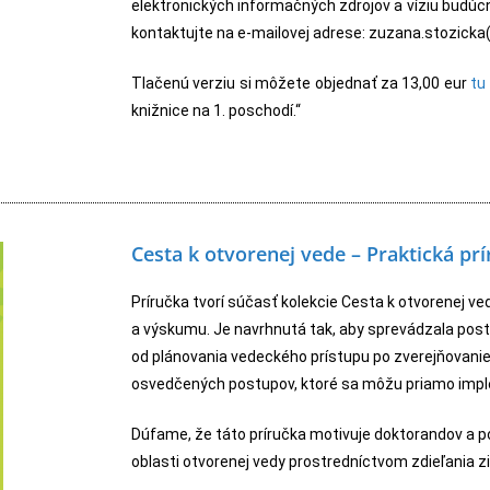
elektronických informačných zdrojov a víziu budúcn
kontaktujte na e-mailovej adrese: zuzana.stozicka(
Tlačenú verziu si môžete objednať za 13,00 eur
tu
knižnice na 1. poschodí.“
Cesta k otvorenej vede – Praktická pr
Príručka tvorí súčasť kolekcie Cesta k otvorenej v
a výskumu. Je navrhnutá tak, aby sprevádzala po
od plánovania vedeckého prístupu po zverejňovanie
osvedčených postupov, ktoré sa môžu priamo impl
Dúfame, že táto príručka motivuje doktorandov a po
oblasti otvorenej vedy prostredníctvom zdieľania zi