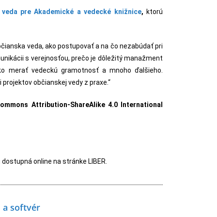
a veda pre Akademické a vedecké knižnice
,
ktorú
občianska veda, ako postupovať a na čo nezabúdať pri
omunikácii s verejnosťou, prečo je dôležitý manažment
 ako merať vedeckú gramotnosť a mnoho ďalšieho.
i projektov občianskej vedy z praxe.“
Commons Attribution-ShareAlike 4.0 International
 dostupná online na stránke LIBER.
 a softvér