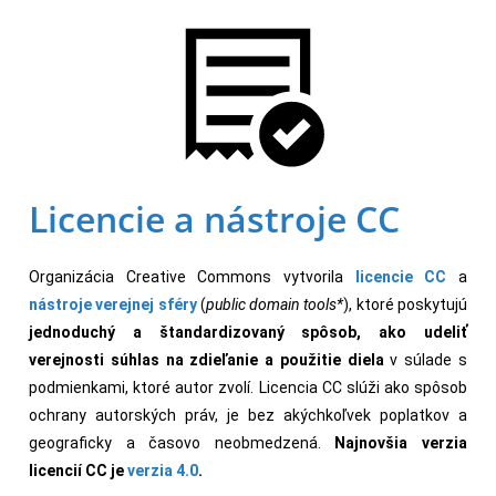
Licencie a nástroje CC
Organizácia Creative Commons vytvorila
licencie CC
a
nástroje verejnej sféry
(
public domain tools*
), ktoré poskytujú
jednoduchý a štandardizovaný spôsob, ako udeliť
verejnosti súhlas na zdieľanie a použitie diela
v súlade s
podmienkami, ktoré autor zvolí. Licencia CC slúži ako spôsob
ochrany autorských práv, je bez akýchkoľvek poplatkov a
geograficky a časovo neobmedzená.
Najnovšia verzia
licencií CC je
verzia 4.0
.