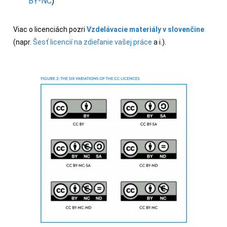
BY-NC
)
Viac o licenciách pozri
Vzdelávacie materiály v slovenčine
(napr.
Šesť licencií na zdieľanie vašej práce
a i.).