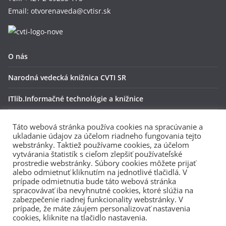
Email: otvorenaveda@cvtisr.sk
O nás
Narodná vedecká knižnica CVTI SR
ITlib.Informačné technológie a knižnice
OpenAire
Táto webová stránka používa cookies na spracúvanie a
ukladanie údajov za účelom riadneho fungovania tejto
Ochrana osobných údajov
webstránky. Taktiež používame cookies, za účelom
vytvárania štatistík s cieľom zlepšiť používateľské
ZENODO
prostredie webstránky. Súbory cookies môžete prijať
alebo odmietnuť kliknutím na jednotlivé tlačidlá. V
prípade odmietnutia bude táto webová stránka
spracovávať iba nevyhnutné cookies, ktoré slúžia na
Zriaďovateľ:
zabezpečenie riadnej funkcionality webstránky. V
prípade, že máte záujem personalizovať nastavenia
cookies, kliknite na tlačidlo nastavenia.