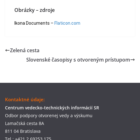
Obrázky – zdroje
Ikona Documents –
Flaticon.com
Zelená cesta
Slovenské časopisy s otvoreným prístupom
Kontaktné údaje:
Centrum vedecko-technických informácií SR
Odbor podpory otvorenej vedy a výskumu
Lamačská cesta 8A
811 04 Bratislava
Tel.: +421 2 69253 175