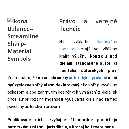
Právo a verejné
licencie
Na základe
Bernského
dohovoru
majú vo väčšine
krajín
výlučnú kontrolu nad
dielami štandardne autori či
nositelia autorských práv
.
Znamená to, že
obsah chránený
autorskými právami
musí
byť výslovne voľný alebo deklarovaný ako voľný
, zvyčajne
odkazom alebo zahrnutím licenčných vyhlásení z diela, ak
chce autor rozšíriť možnosti využívania diela nad rámec
povolený autorským právom.
Publikované diela zvyčajne štandardne podliehajú
autorskému zákonu jurisdikcie, v ktorej boli zverejnené
.