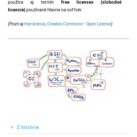
používa aj termín
free licenses (slobodné
licencie)
používané hlavne na softvér.
(Pozri aj
free license
,
Creative Commons– Open License
)
Z histórie