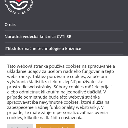
O nás
Narodná vedecká knižnica CVTI SR
ITlib.Informačné technológie a knižnice
OpenAire
Táto webová stránka používa cookies na spracúvanie a
ukladanie údajov za účelom riadneho fungovania tejto
Ochrana osobných údajov
webstránky. Taktiež používame cookies, za účelom
vytvárania štatistík s cieľom zlepšiť používateľské
ZENODO
prostredie webstránky. Súbory cookies môžete prijať
alebo odmietnuť kliknutím na jednotlivé tlačidlá. V
prípade odmietnutia bude táto webová stránka
spracovávať iba nevyhnutné cookies, ktoré slúžia na
Zriaďovateľ:
zabezpečenie riadnej funkcionality webstránky. V
prípade, že máte záujem personalizovať nastavenia
cookies, kliknite na tlačidlo nastavenia.