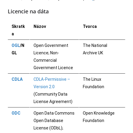
Licencie na dáta
Skratk
Názov
Tvorca
a
OGL
/N
Open Government
The National
GL
Licence; Non-
Archive UK
Commercial
Government Licence
CDLA
CDLA-
Permissive
–
The Linux
Version
2.0
Foundation
(Community Data
License Agreement)
ODC
Open Data Commons
Open Knowledge
Open Database
Foundation
License (ODbL);