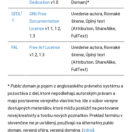
Dedication
v1.0
Domain)*
[
GFDL
GNU Free
Uvedenie autora, Rovnaké
1]
Documentation
šírenie, Úplný text
License
v1.1, 1.2,
(Attribution, ShareAlike,
1.3
FullText)
FAL
Free Art License
Uvedenie autora, Rovnaké
v1.2, 1.3
šírenie, Úplný text
(Attribution, ShareAlike,
FullText)
*
Public domain
je pojem z anglosaského právneho systému a
pozostáva z diel, ktoré nepodliehajú autorským právam a
majú postavenie verejného vlastníctva. Ide o súbor verejne
dostupných materiálov, ktoré môžu poslúžiť na pestovanie
novej kreativity a tvorbu nových poznatkov. Preklad termínu v
slovenčine nie je ustálený, používajú sa alternatívy
public
domain
, verejná sféra, verejná doména. (
zdroj
)