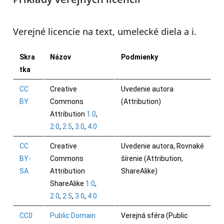
Verejné licencie na text, umelecké diela a i.
Skra
Názov
Podmienky
tka
CC
Creative
Uvedenie autora
BY
Commons
(Attribution)
Attribution
1.0
,
2.0
,
2.5
,
3.0
,
4.0
CC
Creative
Uvedenie autora, Rovnaké
BY-
Commons
šírenie (Attribution,
SA
Attribution
ShareAlike)
ShareAlike
1.0
,
2.0
,
2.5
,
3.0
,
4.0
CC0
Public Domain
Verejná sféra (Public