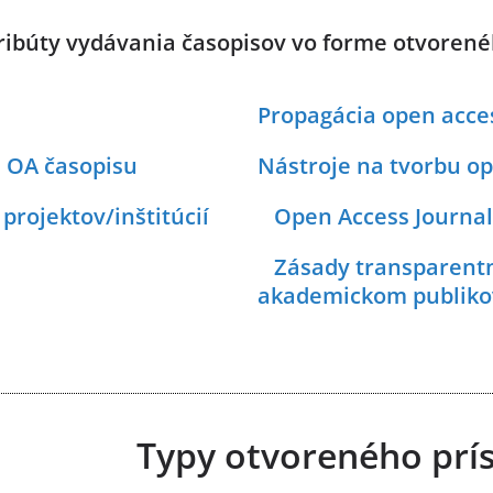
tribúty vydávania časopisov vo forme otvorené
Propagácia open acce
e OA časopisu
Nástroje na tvorbu o
projektov/inštitúcií
Open Access Journal 
Zásady transparentno
akademickom publiko
Typy otvoreného prí