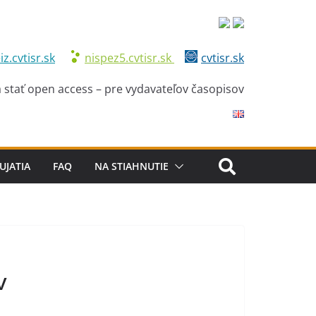
iz.cvtisr.sk
nispez5.cvtisr.sk
cvtisr.sk
 stať open access – pre vydavateľov časopisov
UJATIA
FAQ
NA STIAHNUTIE
v