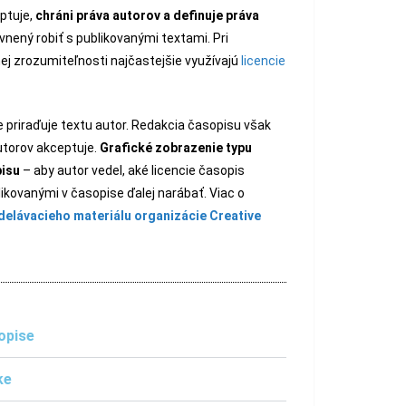
ptuje,
chráni práva autorov a definuje práva
ávnený robiť s publikovanými textami. Pri
j zrozumiteľnosti najčastejšie využívajú
licencie
 priraďuje textu autor. Redakcia časopisu však
autorov akceptuje.
Grafické zobrazenie typu
pisu
– aby autor vedel, aké licencie časopis
likovanými v časopise ďalej narábať. Viac o
delávacieho materiálu organizácie Creative
opise
ke