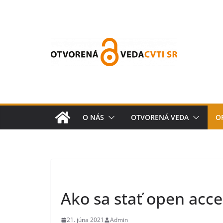
O NÁS
OTVORENÁ VEDA
O
Ako sa stať open acce
21. júna 2021
Admin