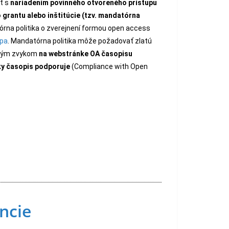
ť s
nariadením povinného otvoreného prístupu
 grantu alebo inštitúcie (tzv. mandatórna
tórna politika o zverejnení formou open access
ópa
. Mandatórna politika môže požadovať zlatú
obrým zvykom
na webstránke OA časopisu
iky časopis podporuje
(Compliance with Open
ncie