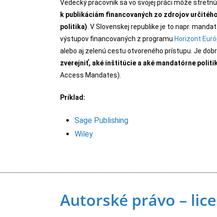
Vedecký pracovník sa vo svojej práci môže stretnú
k publikáciám financovaných zo zdrojov určitého
politika)
. V Slovenskej republike je to napr. manda
výstupov financovaných z programu
Horizont Eur
alebo aj zelenú cestu otvoreného prístupu. Je d
zverejniť, aké inštitúcie a aké mandatórne polit
Access Mandates).
Príklad:
Sage Publishing
Wiley
Autor
ské
právo – lice