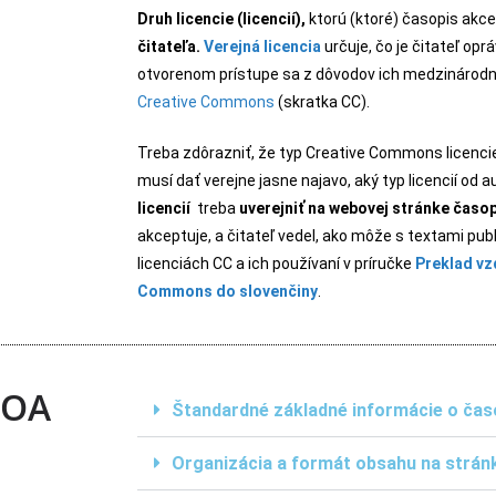
Druh licencie (licencií),
ktorú (ktoré) časopis akce
čitateľa.
Verejná licencia
určuje, čo je čitateľ opr
otvorenom prístupe sa z dôvodov ich medzinárodne
Creative Commons
(skratka CC).
Treba zdôrazniť, že typ Creative Commons licencie
musí dať verejne jasne najavo, aký typ licencií od 
licencií
treba
uverejniť na webovej stránke časo
akceptuje, a čitateľ vedel, ako môže s textami pub
licenciách CC a ich používaní v príručke
Preklad vz
Commons do slovenčiny
.
 OA
Štandardné základné informácie o čas
Organizácia a formát obsahu na strán