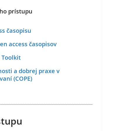
ho prístupu
ss časopisu
pen access časopisov
Toolkit
sti a dobrej praxe v
vaní (COPE)
stupu