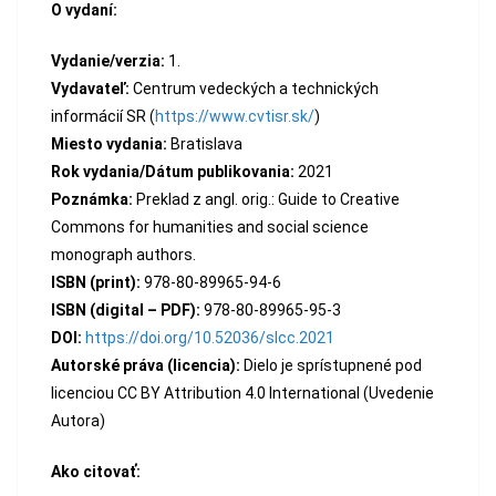
O vydaní:
Vydanie/verzia:
1.
Vydavateľ:
Centrum vedeckých a technických
informácií SR (
https://www.cvtisr.sk/
)
Miesto vydania:
Bratislava
Rok vydania/Dátum publikovania:
2021
Poznámka:
Preklad z angl. orig.: Guide to Creative
Commons for humanities and social science
monograph authors.
ISBN (print):
978-80-89965-94-6
ISBN (digital – PDF):
978-80-89965-95-3
DOI:
https://doi.org/10.52036/slcc.2021
Autorské práva (licencia):
Dielo je sprístupnené pod
licenciou CC BY Attribution 4.0 International (Uvedenie
Autora)
Ako citovať: