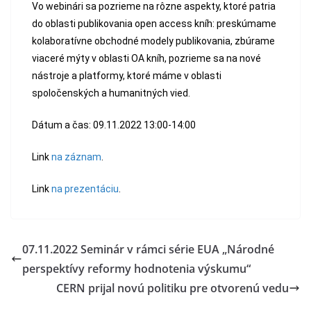
Vo webinári sa pozrieme na rôzne aspekty, ktoré patria
do oblasti publikovania open access kníh: preskúmame
kolaboratívne obchodné modely publikovania, zbúrame
viaceré mýty v oblasti OA kníh, pozrieme sa na nové
nástroje a platformy, ktoré máme v oblasti
spoločenských a humanitných vied.
Dátum a čas: 09.11.2022 13:00-14:00
Link
na záznam
.
Link
na prezentáciu
.
07.11.2022 Seminár v rámci série EUA „Národné
perspektívy reformy hodnotenia výskumu“
CERN prijal novú politiku pre otvorenú vedu