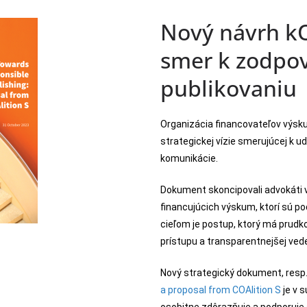
Nový návrh k
smer k zodp
publikovaniu
Organizácia financovateľov výs
strategickej vízie smerujúcej k
komunikácie.
Dokument skoncipovali advokáti v
financujúcich výskum, ktorí sú po
cieľom je postup, ktorý má prud
prístupu a transparentnejšej ved
Nový strategický dokument, resp
a proposal from COAlition S
je v 