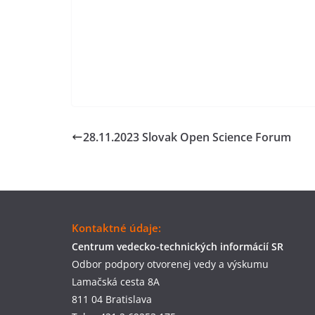
28.11.2023 Slovak Open Science Forum
Kontaktné údaje:
Centrum vedecko-technických informácií SR
Odbor podpory otvorenej vedy a výskumu
Lamačská cesta 8A
811 04 Bratislava