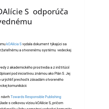
OAlície S odporúča
ovednému
kumu
kOAlícia S
vydala dokument týkajúci sa
 udržateľnému a otvorenému systému vedeckej
edy z akademického prostredia a z inštitúcií
dpísaní pod iniciatívou známou ako Plán S. Jej
ko urýchliť prechod k zásadám otvoreného
eckej komunikácii.
. návrh
Towards Responsible Publishing:
súlade s celkovou víziou kOAlície S, pričom