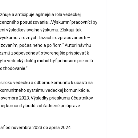
ňuje a anticipuje agilnejšia rola vedeckej
ecenzného posudzovania: „Výskumní pracovníci by
írení výsledkov svojho výskumu. Získajú tak
 výskumu v rôznych fázach rozpracovanosti –
ovaním, počas neho a po ňom.“ Autori návrhu
vezmú zodpovednosť otvorenejšie prispievať k
to vedecký dialóg mohol byť prínosom pre celú
rozhodovanie.“
 širokú vedeckú a odbornú komunitu k účasti na
 komunitného systému vedeckej komunikácie.
 novembra 2023. Výsledky prieskumu účastníkov
ej komunity budú zohľadnené pri úprave
ať od novembra 2023 do apríla 2024.