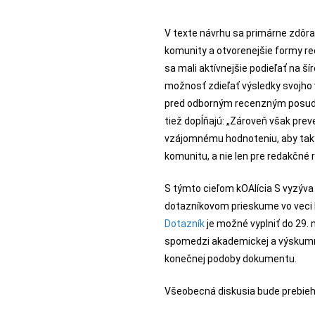
V texte návrhu sa primárne zdôraz
komunity a otvorenejšie formy r
sa mali aktívnejšie podieľať na š
možnosť zdieľať výsledky svojho
pred odborným recenzným posudz
tiež dopĺňajú: „Zároveň však pre
vzájomnému hodnoteniu, aby taký
komunitu, a nie len pre redakčné 
S týmto cieľom kOAlícia S vyzýva
dotazníkovom prieskume vo veci
Dotazník
je možné vyplniť do 29.
spomedzi akademickej a výskumn
konečnej podoby dokumentu.
Všeobecná diskusia bude prebieh