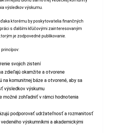
aktívnejšiu úlohu samotnej vedeckej komunity
nia výsledkov výskumu.
 vďaka ktorému by poskytovatelia finančných
upráci s ďalšími kľúčovými zainteresovaným
 ktorým je zodpovedné publikovanie.
princípov:
renie svojich zistení
a zdieľajú okamžite a otvorene
sú na komunitnej báze a otvorené, aby sa
sť výsledkov výskumu
e možné zohľadniť v rámci hodnotenia
äzujú podporovať udržateľnosť a rozmanitosť
 vedeného výskumníkmi a akademickými