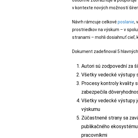
osobitne zdôrazňuje a podporuje 
v kontexte nových možností šíre
Návrh rámcuje celkové
poslanie
,
prostriedkov na výskum – v spol
stranami – mohli dosiahnuť cieľ,
Dokument zadefinoval 5 hlavných 
Autori sú zodpovední za ší
Všetky vedecké výstupy s
Procesy kontroly kvality 
zabezpečila dôveryhodno
Všetky vedecké výstupy j
výskumu
Zúčastnené strany sa zav
publikačného ekosystému
pracovníkmi