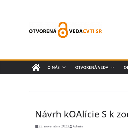
O NÁS
OTVORENÁ VEDA
O
Návrh kOAlície S k 
23. novembra 2023
Admin