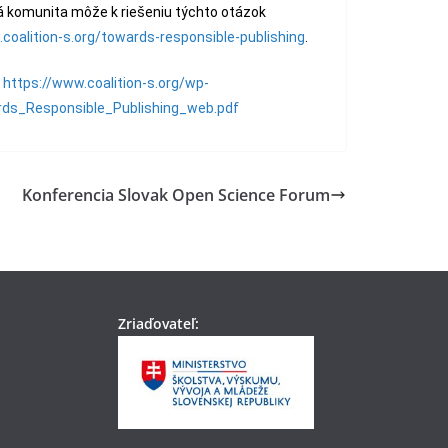
 komunita môže k riešeniu týchto otázok
coalition-s.org/towards-responsible-publishing
.
:
https://www.coalition-s.org/wp-
ds_Responsible_Publishing_web.pdf
Konferencia Slovak Open Science Forum
Zriaďovateľ: