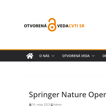
O NÁS
OTVORENÁ VEDA
O
Springer Nature Open 
16. mája 2023
Admin