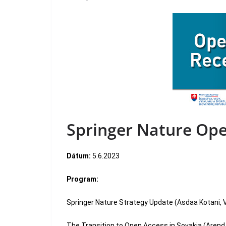
Springer Nature Open
Dátum:
5.6.2023
Program:
Springer Nature Strategy Update (Asdaa Kotani, V
The Transition to Open Access in Sovakia (Arend 