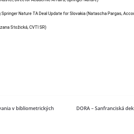
 Springer Nature TA Deal Update for Slovakia (Natascha Pargas, Acco
uzana Stožická, CVTI SR)
ania v bibliometrických
DORA – Sanfranciská dekl