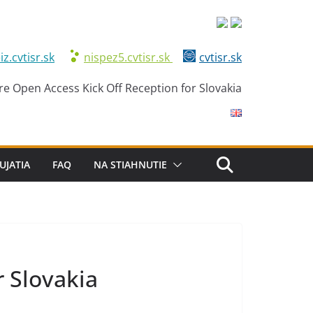
iz.cvtisr.sk
nispez5.cvtisr.sk
cvtisr.sk
e Open Access Kick Off Reception for Slovakia
UJATIA
FAQ
NA STIAHNUTIE
r Slovakia