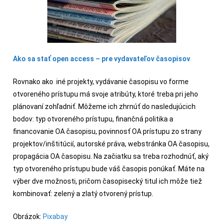
Ako sa stať open access – pre vydavateľov časopisov
Rovnako ako iné projekty, vydávanie časopisu vo forme
otvoreného prístupu má svoje atribúty, ktoré treba pri jeho
plánovaní zohľadniť. Môžeme ich zhrnúť do nasledujúcich
bodov: typ otvoreného prístupu, finančná politika a
financovanie OA časopisu, povinnosť OA prístupu zo strany
projektov/inštitúcií, autorské práva, webstránka OA časopisu,
propagácia OA časopisu. Na začiatku sa treba rozhodnúť, aký
typ otvoreného prístupu bude váš časopis ponúkať. Máte na
výber dve možnosti, pričom časopisecký titul ich môže tiež
kombinovať: zelený a zlatý otvorený prístup.
Obrázok:
Pixabay