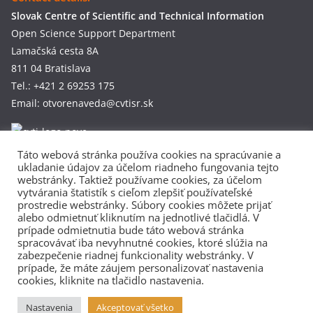
Slovak Centre of Scientific and Technical Information
Open Science Support Department
Lamačská cesta 8A
811 04 Bratislava
Tel.: +421 2 69253 175
Email: otvorenaveda@cvtisr.sk
Táto webová stránka používa cookies na spracúvanie a
ITlib.Informačné technológie a knižnice Journal
ukladanie údajov za účelom riadneho fungovania tejto
webstránky. Taktiež používame cookies, za účelom
vytvárania štatistík s cieľom zlepšiť používateľské
Privacy Policy
prostredie webstránky. Súbory cookies môžete prijať
alebo odmietnuť kliknutím na jednotlivé tlačidlá. V
prípade odmietnutia bude táto webová stránka
Established by:
spracovávať iba nevyhnutné cookies, ktoré slúžia na
zabezpečenie riadnej funkcionality webstránky. V
prípade, že máte záujem personalizovať nastavenia
cookies, kliknite na tlačidlo nastavenia.
Nastavenia
Akceptovať všetko