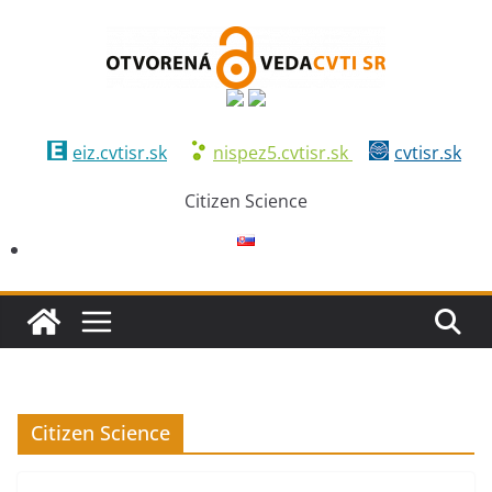
Skip
to
content
eiz.cvtisr.sk
nispez5.cvtisr.sk
cvtisr.sk
Citizen Science
Citizen Science