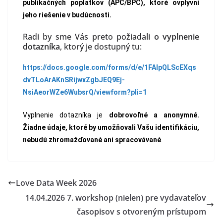
publikačných poplatkov (APC/BPC), ktoré ovplyvní
jeho riešenie v budúcnosti.
Radi by sme Vás preto požiadali
o vyplnenie
dotazníka
, ktorý je dostupný tu:
https://docs.google.com/forms/d/e/1FAIpQLScEXqs
dvTLoArAKnSRijwxZgbJEQ9Ej-
NsiAeorWZe6WubsrQ/viewform?pli=1
Vyplnenie dotazníka je
dobrovoľné a anonymné.
Žiadne údaje, ktoré by umožňovali Vašu identifikáciu,
nebudú zhromažďované ani spracovávané
.
Love Data Week 2026
14.04.2026 7. workshop (nielen) pre vydavateľov
časopisov s otvoreným prístupom