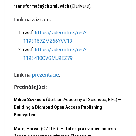
transformačných zmluvách
(Clarivate).
Link na záznam:
časť:
https://video.nti.sk/rec?
1193167ZMZ66YVV13
časť:
https://video.nti.sk/rec?
1193410CVGMU9EZ79
Link na
prezentácie
.
Prednášajúci:
Milica Sevkusic
(Serbian Academy of Sciences, EIFL) –
Building a Diamond Open Access Publishing
Ecosystem
Matej Harvát
(CVTI SR) –
Dobrá prax v open access