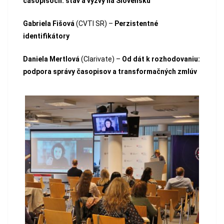
časopisoch: stav a výzvy na Slovensku
Gabriela Fišová
(CVTI SR) –
Perzistentné
identifikátory
Daniela Mertlová
(Clarivate) –
Od dát k rozhodovaniu:
podpora správy časopisov a transformačných zmlúv