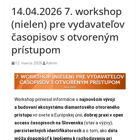
14.04.2026 7. workshop
(nielen) pre vydavateľov
časopisov s otvoreným
prístupom
12. marca 2026
Admin
Workshop priniesol informácie o
najnovšom vývoji
a budovaní ekosystému diamantového otvoreného
prístupu
vo svete a Európskej únii;
dobrej praxi v open
access časopisoch na Slovensku
(stav a výzvy);
perzistentných identifikátoroch
a o tom, ako
dáta
môžu dopomôcť k lepšiemu k rozhodovaniu pri