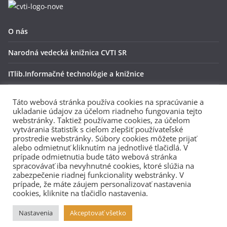
O nás
Narodná vedecká knižnica CVTI SR
ITlib.Informačné technológie a knižnice
OpenAire
Táto webová stránka používa cookies na spracúvanie a
ukladanie údajov za účelom riadneho fungovania tejto
Ochrana osobných údajov
webstránky. Taktiež používame cookies, za účelom
vytvárania štatistík s cieľom zlepšiť používateľské
ZENODO
prostredie webstránky. Súbory cookies môžete prijať
alebo odmietnuť kliknutím na jednotlivé tlačidlá. V
prípade odmietnutia bude táto webová stránka
spracovávať iba nevyhnutné cookies, ktoré slúžia na
Zriaďovateľ:
zabezpečenie riadnej funkcionality webstránky. V
prípade, že máte záujem personalizovať nastavenia
cookies, kliknite na tlačidlo nastavenia.
Nastavenia
Akceptovať všetko